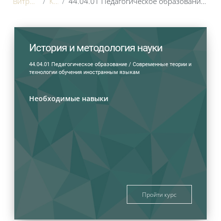
обучения иностранным языкам
Витрина курсов 3KL
Курсы ВО
44.04.01 Педагогическое образование / Современные теории и технологии обучения иностранным языкам
Блоки
История и методология науки
44.04.01 Педагогическое образование / Современные теории и
технологии обучения иностранным языкам
Необходимые навыки
Пройти курс